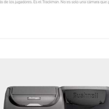
rás de los jugadores. Es el Trackman. No es solo una cámara que gr