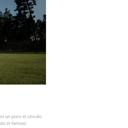
s un poco el circuito
sto el famoso