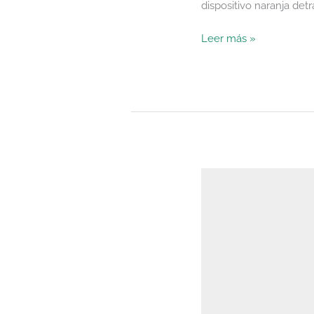
dispositivo naranja det
Leer más »
Bushnell
Golf
Pro
Indoor