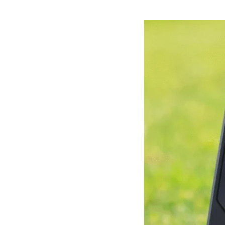
Shot
Scope
LM1