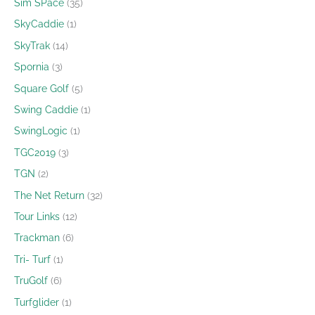
Sim SPace
35
SkyCaddie
1
SkyTrak
14
Spornia
3
Square Golf
5
Swing Caddie
1
SwingLogic
1
TGC2019
3
TGN
2
The Net Return
32
Tour Links
12
Trackman
6
Tri- Turf
1
TruGolf
6
Turfglider
1