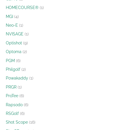
HOMECOURSE®
1
MGI
4
Neo-E
1
NVISAGE
1
Optishot
9
Optoma
2
PGM
6
Philgolf
2
Powakaddy
1
PRGR
1
ProTee
6
Rapsodo
6
RSGolf
6
Shot Scope
16