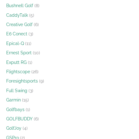
Bushnell Golf
8
CaddyTalk
5
Creative Golf
6
E6 Conect
3
Epical-Q
11
Ernest Sport
10
Exputt RG
1
Flightscope
26
Foresightsports
9
Full Swing
3
Garmin
15
Golfbays
1
GOLFBUDDY
6
GolfJoy
4
GSPro
2