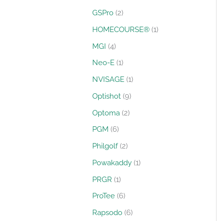
GSPro
2
HOMECOURSE®
1
MGI
4
Neo-E
1
NVISAGE
1
Optishot
9
Optoma
2
PGM
6
Philgolf
2
Powakaddy
1
PRGR
1
ProTee
6
Rapsodo
6