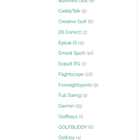
Bushnell Golf
8
CaddyTalk
5
Creative Golf
6
E6 Conect
3
Epical-Q
11
Ernest Sport
10
Exputt RG
1
Flightscope
26
Foresightsports
9
Full Swing
3
Garmin
15
Golfbays
1
GOLFBUDDY
6
GolfJoy
4