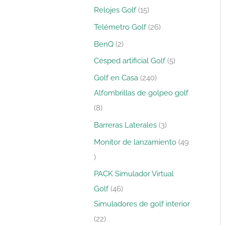
s
s
s
s
s
s
s
s
s
s
o
s
s
s
s
o
s
s
s
s
s
s
s
s
o
s
s
s
s
s
Relojes Golf
15
s
s
s
Telémetro Golf
26
BenQ
2
Césped artificial Golf
5
Golf en Casa
240
Alfombrillas de golpeo golf
8
Barreras Laterales
3
Monitor de lanzamiento
49
PACK Simulador Virtual
Golf
46
Simuladores de golf interior
22