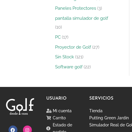
Paneles Protectores
3
pantalla simulador de golf
10
PC
17
Proyector de Golf
27
Sin Stock
121
Software golf
22
USUARIO
SERVICIOS
Mi cuenta
Tienda
Carrito
Putting Green Jardin
Estado de
Simulador Real de Go
F
Y
I
pedido