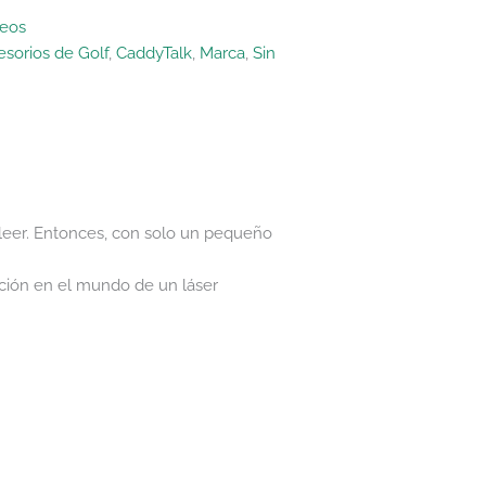
seos
sorios de Golf
,
CaddyTalk
,
Marca
,
Sin
a leer. Entonces, con solo un pequeño
cción en el mundo de un láser