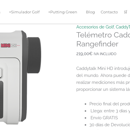
s
+Simulador Golf
+Putting Green
Blog
Contacto
🛒
Telémetro
Accesorios de Golf
,
CaddyT
Telémetro Cadd
CaddyTalk
Mini
Rangefinder
HD
219,00
€
IVA INCLUIDO
Laser
Rangefinder
Caddytalk Mini HD introdujo
cantidad
del mundo. Ahora puede di
realizar mediciones más pr
proporcionar un sistema lá
Precio final del pro
Llega: entre 3 días y
Envío GRATIS
30 días de Devoluc