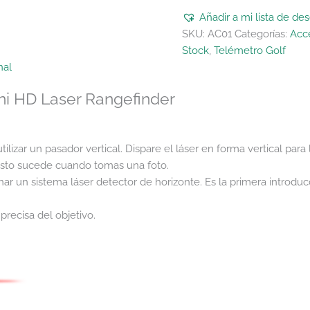
Añadir a mi lista de de
SKU:
AC01
Categorías:
Acce
Stock
,
Telémetro Golf
nal
ni HD Laser Rangefinder
lizar un pasador vertical. Dispare el láser en forma vertical par
r. Esto sucede cuando tomas una foto.
ar un sistema láser detector de horizonte. Es la primera introdu
recisa del objetivo.