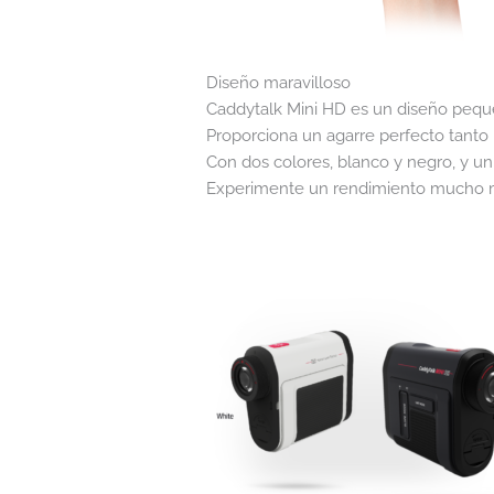
Diseño maravilloso
Caddytalk Mini HD es un diseño peque
Proporciona un agarre perfecto tanto
Con dos colores, blanco y negro, y un
Experimente un rendimiento mucho m