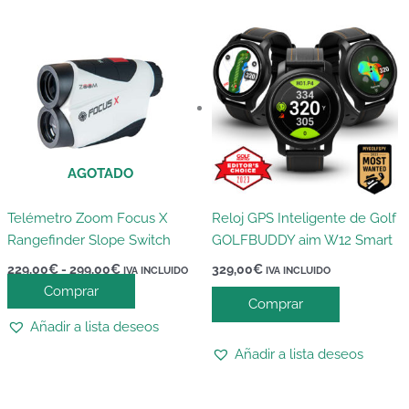
Rango
Este
de
producto
precios:
desde
tiene
229,00€
múltiples
hasta
variantes.
299,00€
Las
opciones
AGOTADO
se
pueden
elegir
Telémetro Zoom Focus X
Reloj GPS Inteligente de Golf
en
Rangefinder Slope Switch
GOLFBUDDY aim W12 Smart
la
229,00
€
-
299,00
€
329,00
€
IVA INCLUIDO
IVA INCLUIDO
página
Comprar
Comprar
de
Añadir a lista deseos
producto
Añadir a lista deseos