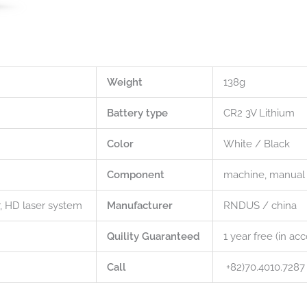
Weight
138g
Battery type
CR2 3V Lithium
Color
White / Black
Component
machine, manual
r, HD laser system
Manufacturer
RNDUS / china
Quility Guaranteed
1 year free (in a
Call
+82)70.4010.7287